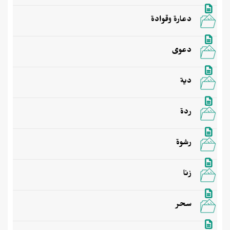
دعارة وقوادة
دعوى
دية
ردة
رشوة
زنا
سحر