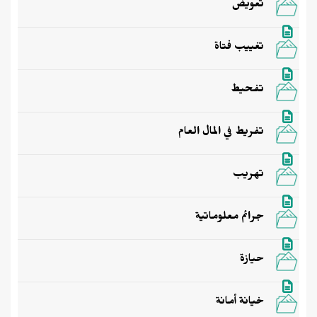
تعويض
تغييب فتاة
تفحيط
تفريط في المال العام
تهريب
جرائم معلوماتية
حيازة
خيانة أمانة