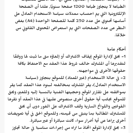
7- (سياسة الاستخدام العادل) تعني أن الحد الأقصى لعمليات
الطباعة لا يتجاوز طباعة 1200 صفحة سنويًّا, علمًا أن الصفحة
الإلكترونية التي يتم احتساب معدلات سياسة الاستخدام العادل على
أساسها تحتوي على عدد 250 كلمة للصفحة الواحدة (A4) بغض
النظر عن عدد الصفحات التي يتم استعراض المحتوى القانوني من
خلالها.
أحكام عامة
1- يحق لإدارة الموقع إيقاف الاشتراك أو إلغاؤه متى ما ثبت لها ووفقًا
لتقديرها أن المشترك خالف شروط هذا العقد مع الاحتفاظ بكافة
حقوقها الأخرى في مواجهته.
2- في حالة الاستخدام (غير المعتاد) للموقع بتجاوز (سياسة
الاستخدام العادل)، يقر المشترك بمخالفته لبنود هذا العقد كما يقر
بموافقته على تقارير الموقع وحجيتها الفنية بالنسبة إليه وللغير، ويحق
للموقع بجانب أية حقوق أخرى منصوص عليها في هذا العقد أو تقرها
القوانين واللوائح السارية وقف الاشتراك على الفور دون أن يحق
للمشترك المطالبة بما يتبقى من قيمته، وللموقع الحق في أية تعويضات
أخرى يراها عن أية أضرار سواء كانت مباشرة أو غير مباشرة.
3- يحق لإدارة الموقع اتخاذ ما تراه من إجراءات مناسبة في حالة تجاوز