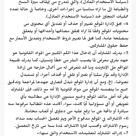
(سياسة الاستخدام العادل)، والتي تتدرج من إيقاف ميزة النسخ
والطباعة إلى ما تراه مناسبًا من إجراءات أخرى, وخاصةً في حالة تعدد
عمليات التجاوز لحد (سياسة الاستخدام العادل).
4- يحق لإدارة الموقع تغيير أو حذف أو تعديل أي محتوى من
محتويات الموقع وفقًا لما تراه يحقق مصالحها وأهدافها أو يتعلق
بمصلحة عامة، كما يحق لها تغيير شروط الاستخدام وتعديل الأسعار مع
حفظ حقوق المشتركين.
5- يدرك المشترك أن إدخال هذا الكم الكبير من المواد القانونية هو
جهد بشري معرض لما يصيب البشر من خطأ ونسيان، كما يدرك طبيعة
المواقع على الإنترنت وما قد تتعرض له من أعمال خارجة عن إرادة
الإدارة وقد تؤثر سلبًا أو تغير أو تلغي أو تحذف أجزاء أو تستبدل
نصوصًا.. إلخ، ومع أن إدارة الموقع تبذل قصارى جهدها لمراجعة وتدقيق
جميع ما يتضمنه الموقع من مواد قانونية إلا أنه مع ذلك، فإن المشترك
يقر أنه أعفى مالك الموقع وجميع منسوبي الإدارة عن مطالبته بأي
تعويض أو أي مسؤولية أيًّا كانت، سواء أكانت هذه المطالبة مرفوعة منه
مباشرة أو ناتجة عن ما يرفع عليه من دعاوى أو أتعاب محاماة.
6- الاشتراك في الموقع مدفوع الأجر ويتم تفعيل الحساب بعد سداد
رسوم الاشتراك وتحسب فترة الاشتراك لمدة سنة من تاريخ التفعيل.
7- إدراك المشترك لتعليمات الاستخدام والتي منها:-