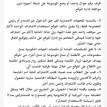
طرف برقم جوال واحد، أو وضع الموسوعة على شبكة أجهزة دون
موافقة إدارة الموقع.
3- بالنسبة للجهات الاعتبارية فإن حق الدخول هو للمدير أو رئيس
المجموعة فقط، ولا يقبل مالك الموقع استخدام الاشتراك الواحد لأكثر
من موظف واحد تابع لهذه الجهة، وفي حالة الحاجة لأكثر من اشتراك
لجهة واحدة فيمكن التفاهم مع إدارة الموقع على ذلك، وتوقيع اتفاق
خاص بهذا الشأن.
4- لا يحق للمكتبات العامة أو مكتبات الجهات الحكومية نسخ
مجموعات من الأنظمة أو نسخ الموسوعة أو نسخ أجزاء من الموقع
بهدف عرضها لزوار المكتبة، ويمكن فقط تمكين زوار ومرتادي المكتبة
من الاطلاع على الموقع من خلال نهاية طرفية لحاسب آلي.
5- يجب على الطلاب عند تعبئة طلب الاشتراك كتابة اسم الجامعة
والرقم الأكاديمي وتزويدنا بصورة البطاقة الجامعية سارية المفعول
وتكون باسم طالب الاشتراك وليس باسم آخر.
6- يقصد بكلمة (طباعة) الحصول على التشريع من خلال كافة وسائل
الطباعة سواء الورقية أو الإلكترونية وهو المسموح به للمشتركين بما لا
يجاوز (سياسة الاستخدام العادل).