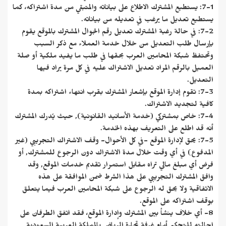
7-1: يستطيع المشترك الاطلاع على بياناته والمتبقي من مدة اشتراكه، كما
يستطيع تعديل ما يرغب في تعديله من بياناته.
7-2: في حالة رغبة المشترك تعديل رقم الجوال المشترك بالموقع يقوم
بإرسال طلب التعديل من خلال خدمة العملاء مع ذكر السبب
وتحتفظ شبكة المحامين العرب بحقها في طلب ما يفيد ملكية أو صلة
العميل بالرقم المراد تعديل الاشتراك عليه في كل مرة يراد فيها
التعديل.
7-3: تقوم إدارة الموقع بإشعار المشترك بقرب انتهاء اشتراكه بمدة
كافية لتجديد الاشتراك.
7-4: خاص بمشتركي (خدمة الأسانيد القانونية), حيث يُدرك المشترك
أنه قد اطلع على التعريف بهذه الخدمة.
7-5: يحق لإدارة الموقع -في كل الأحوال- وقف الاشتراك التجريبي (غير
المدفوع) في أي وقت خلال مدة الاشتراك دون الرجوع للمشترك, أو
فرض أي مبلغ مالي تراه مقابل استمرار تقديم خدمات الموقع, وقد
وافق المشترك التجريبي على هذا الشرط ضمن الموافقة على هذه
الاتفاقية ولا يحق له الرجوع على شبكة المحامين العرب فيما يتعلق
بوقف اشتراكه على الموقع.
8- أي خلاف ينشأ بين المشترك وإدارة الموقع، فقد اتفق الطرفان على