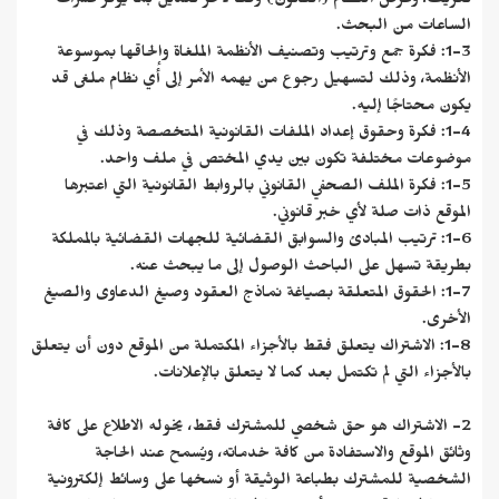
تعريف، وعرض النظام (القانون) وفقًا لآخر تعديل بما يوفر عشرات
الساعات من البحث.
1-3: فكرة جمع وترتيب وتصنيف الأنظمة الملغاة وإلحاقها بموسوعة
الأنظمة، وذلك لتسهيل رجوع من يهمه الأمر إلى أي نظام ملغى قد
يكون محتاجًا إليه.
1-4: فكرة وحقوق إعداد الملفات القانونية المتخصصة وذلك في
موضوعات مختلفة تكون بين يدي المختص في ملف واحد.
1-5: فكرة الملف الصحفي القانوني بالروابط القانونية التي اعتبرها
الموقع ذات صلة لأي خبر قانوني.
1-6: ترتيب المبادئ والسوابق القضائية للجهات القضائية بالمملكة
بطريقة تسهل على الباحث الوصول إلى ما يبحث عنه.
1-7: الحقوق المتعلقة بصياغة نماذج العقود وصيغ الدعاوى والصيغ
الأخرى.
1-8: الاشتراك يتعلق فقط بالأجزاء المكتملة من الموقع دون أن يتعلق
بالأجزاء التي لم تكتمل بعد كما لا يتعلق بالإعلانات.
2- الاشتراك هو حق شخصي للمشترك فقط، يخوله الاطلاع على كافة
وثائق الموقع والاستفادة من كافة خدماته، ويُسمح عند الحاجة
الشخصية للمشترك بطباعة الوثيقة أو نسخها على وسائط إلكترونية