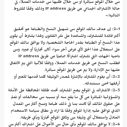
من خلال الموقع مباشرة أو من خلال طلبها من خدمات العملاء في
حالة الاشتراك الجماعي عن طريق IP address وذلك وفقًا للشروط
التالية:-
2-1: إن هدف مالك الموقع من تسهيل النسخ والطباعة هو تحقيق
أكبر فائدة للمشترك، والمساعدة على نشر القانون ولهذا يشترط أن يكون
هذا النسخ أو الطباعة بقدر الحاجة الشخصية، ولا يوافق مالك الموقع
على استغلال هذا الحق لأي غرض آخر سواء أكان تجاريًّا أو غيره. ومن
ناحية الجهات التي تشترك اشتراكًا جماعيًّا عن طريق IP address
فطلب النسخ عن طريق خدمات العملاء ووفقًا للآلية التي يتم الاتفاق
عليها مع الإدارة، ولا يتم عن طريق الموقع مباشرة.
2-2: أن يقوم المشترك بالإشارة لمصدر الوثيقة كلما قدمها للغير أو
أرفقها ضمن مستنداته.
2-3: الاشتراك في الموقع يضع المشترك تحت طائلة المحافظة على الأمانة
والمسؤولية المباشرة عن كل ما يقع منه أو بسببه من مخالفات أو تعدٍّ
على حقوق المالك أيًّا كانت بما في ذلك طباعة ونسخ أكثر من المعدل
الذي توافق عليه إدارة الموقع وفقًا لما تراه في نطاق سياسة الاستخدام
العادل واستغلال أي وثيقة من وثائق الموقع تجاريًّا وبأي طريقة.
2-4: لا يوافق مالك الموقع بأي حالٍ من الأحوال على اشتراك أكثر من