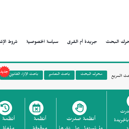
رك البحث
جريدة أم القرى
سياسة الخصوصية
شروط الإش
محرك البحث
باحث التعاميم
باحث الإثراء القانوني
ث السريع
درت
أنظمة صدرت
أنظمة
أنظمة
بالجريدة