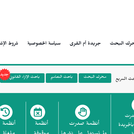
رك البحث
جريدة أم القرى
سياسة الخصوصية
شروط الإش
محرك البحث
باحث التعاميم
باحث الإثراء القانوني
ث السريع
درت
أنظمة صدرت
أنظمة
أنظمة
بالجريدة