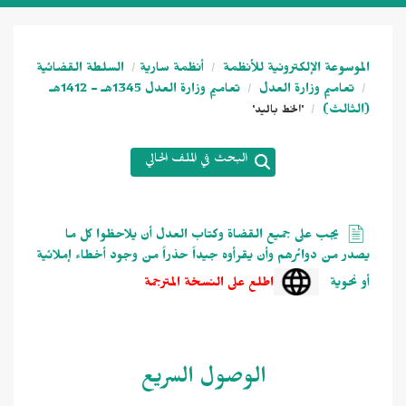
الموسوعة الإلكترونية للأنظمة
أنظمة سارية
السلطة القضائية
تعاميم وزارة العدل
تعاميم وزارة العدل 1345هـ - 1412هـ
(الثالث)
'الخط باليد'
البحث في الملف الحالي
يجب على جميع القضاة وكتاب العدل أن يلاحظوا كل ما
يصدر من دوائرهم وأن يقرأوه جيداً حذراً من وجود أخطاء إملائية
أو نحوية
اطلع على النسخة المترجمة
الوصول السريع