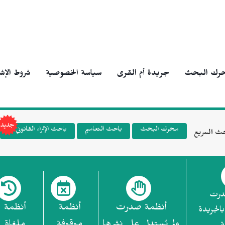
رك البحث
جريدة أم القرى
سياسة الخصوصية
شروط الإش
محرك البحث
باحث التعاميم
باحث الإثراء القانوني
ث السريع
درت
أنظمة صدرت
أنظمة
أنظمة
بالجريدة