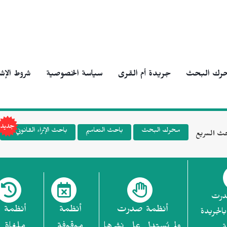
رك البحث
جريدة أم القرى
سياسة الخصوصية
شروط الإش
محرك البحث
باحث التعاميم
باحث الإثراء القانوني
ث السريع
درت
أنظمة صدرت
أنظمة
أنظمة
بالجريدة